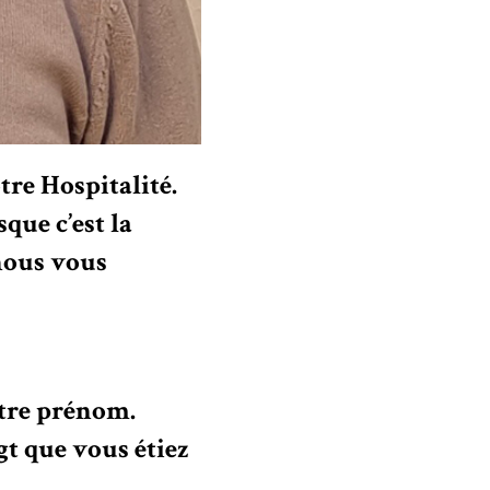
re Hospitalité.
ue c’est la
nous vous
otre prénom.
gt que vous étiez