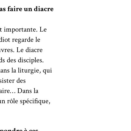
as faire un diacre
st importante. Le
idiot regarde le
uvres. Le diacre
ds des disciples.
ans la liturgie, qui
sister des
aire… Dans la
un rôle spécifique,
épondre à ces