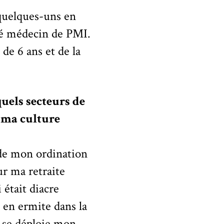
 quelques-uns en
té médecin de PMI.
de 6 ans et de la
uels secteurs de
r ma culture
s de mon ordination
our ma retraite
 était diacre
 en ermite dans la
e se déploie mon