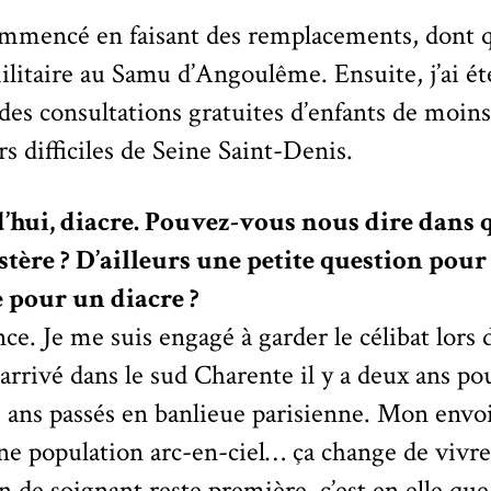
 commencé en faisant des remplacements, dont
ilitaire au Samu d’Angoulême. Ensuite, j’ai é
 des consultations gratuites d’enfants de moins 
rs difficiles de Seine Saint-Denis.
’hui, diacre. Pouvez-vous nous dire dans q
tère ? D’ailleurs une petite question pou
e pour un diacre ?
nce. Je me suis engagé à garder le célibat lor
is arrivé dans le sud Charente il y a deux ans p
2 ans passés en banlieue parisienne. Mon envoi
ne population arc-en-ciel… ça change de vivre
 de soignant reste première, c’est en elle qu