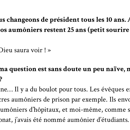
s changeons de président tous les 10 ans. 
os aumôniers restent 25 ans (petit sourir
ieu saura voir ! »
 ma question est sans doute un peu naïve, m
?
igne… Il y a du boulot pour tous. Les évêques 
acres aumôniers de prison par exemple. Ils envo
s aumôniers d’hôpitaux, et moi-même, comme s
aconat, j’avais été nommé aumônier d’étudiant