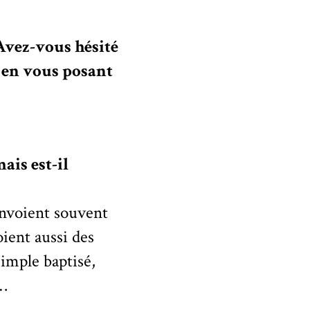
Avez-vous hésité
e en vous posant
ais est-il
envoient souvent
ient aussi des
imple baptisé,
s…